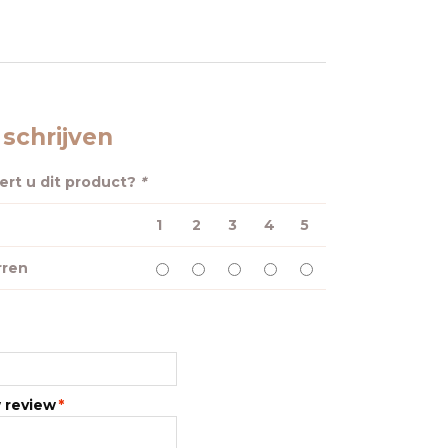
schrijven
rt u dit product?
*
1
2
3
4
5
rren
w review
*