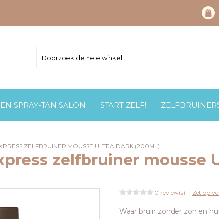
EEN SPRAY-TAN SALON
START ZELF!
ZELFBRUINER
 EXPRESS ZELFBRUINER MOUSSE ULTRA DARK (200ML)
xpress zelfbruiner mousse U
0 review(s)
Zet op ver
Waar bruin zonder zon en hui