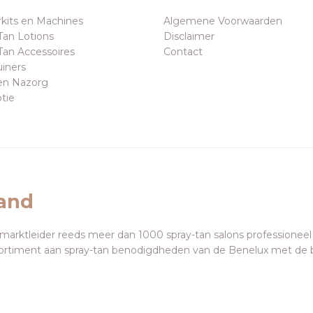
rkits en Machines
Algemene Voorwaarden
Tan Lotions
Disclaimer
Tan Accessoires
Contact
uiners
en Nazorg
tie
land
 marktleider reeds meer dan 1000 spray-tan salons professioneel
ortiment aan spray-tan benodigdheden van de Benelux met de 