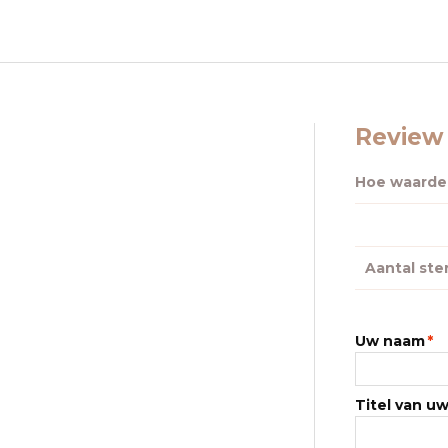
Review 
Hoe waardee
Aantal ste
Uw naam
*
Titel van u