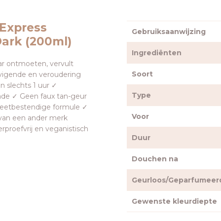
 Express
Gebruiksaanwijzing
Dark (200ml)
Ingrediënten
ar ontmoeten, vervult
Soort
evigende en veroudering
in slechts 1 uur ✓
Type
ade ✓ Geen faux tan-geur
weetbestendige formule ✓
Voor
 (van een ander merk
erproefvrij en veganistisch
Duur
Douchen na
Geurloos/Geparfumeer
Gewenste kleurdiepte