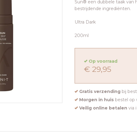
Sun® een dubbele taak van h
bestrijdende ingrediënten.
Ultra Dark
200ml
Op voorraad
€ 29,95
Gratis verzending
bij bes
Morgen in huis
bestel op 
Veilig online betalen
via 