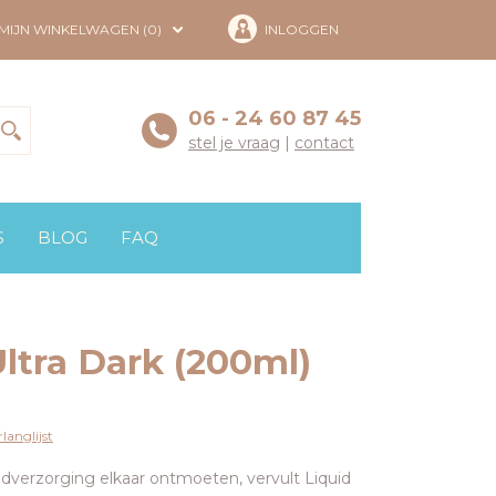
MIJN WINKELWAGEN (0)
INLOGGEN
06 - 24 60 87 45
stel je vraag
|
contact
S
BLOG
FAQ
ltra Dark (200ml)
langlijst
dverzorging elkaar ontmoeten, vervult Liquid