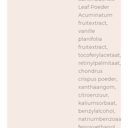
Leaf Poeder
Acuminatum
fruitextract,
vanille
planifolia
fruitextract,
tocoferylacetaat,
retinylpalmitaat,
chondrus
crispus poeder,
xanthaangom,
citroenzuur,
kaliumsorbaat,
benzylalcohol,
natriumbenzoaat,
fenoxyethanol,