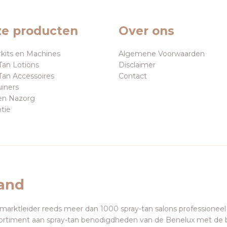
e producten
Over ons
rkits en Machines
Algemene Voorwaarden
Tan Lotions
Disclaimer
Tan Accessoires
Contact
uiners
en Nazorg
tie
land
 marktleider reeds meer dan 1000 spray-tan salons professioneel
ortiment aan spray-tan benodigdheden van de Benelux met de 