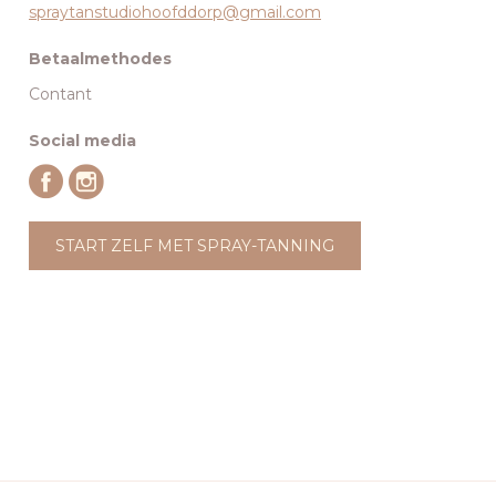
spraytanstudiohoofddorp@gmail.com
Betaalmethodes
Contant
Social media
START ZELF MET SPRAY-TANNING