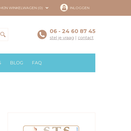
MIJN WINKELWAGEN (0)
INLOGGEN
06 - 24 60 87 45
stel je vraag
|
contact
S
BLOG
FAQ