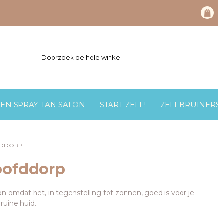
EEN SPRAY-TAN SALON
START ZELF!
ZELFBRUINER
FDDORP
oofddorp
on omdat het, in tegenstelling tot zonnen, goed is voor je
ruine huid.