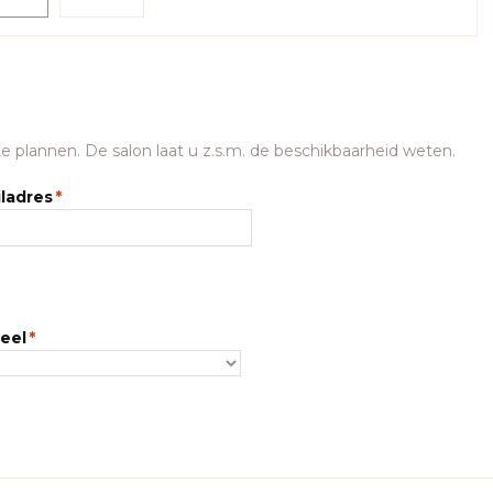
e plannen. De salon laat u z.s.m. de beschikbaarheid weten.
ladres
*
eel
*