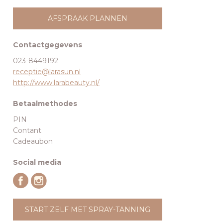
AFSPRAAK PLANNEN
Contactgegevens
023-8449192
receptie@larasun.nl
http://www.larabeauty.nl/
Betaalmethodes
PIN
Contant
Cadeaubon
Social media
START ZELF MET SPRAY-TANNING