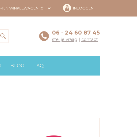
MIJN WINKELWAGEN (0)
INLOGGEN
06 - 24 60 87 45
stel je vraag
|
contact
S
BLOG
FAQ