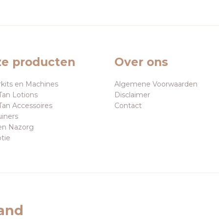
e producten
Over ons
rkits en Machines
Algemene Voorwaarden
Tan Lotions
Disclaimer
Tan Accessoires
Contact
uiners
en Nazorg
tie
land