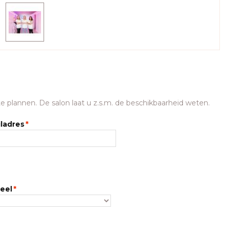
e plannen. De salon laat u z.s.m. de beschikbaarheid weten.
ladres
*
eel
*