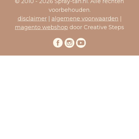
© 2010 - 2026 Spray-tan.nl. Alle rechten
voorbehouden.
disclaimer
|
algemene voorwaarden
|
magento webshop
door Creative Steps