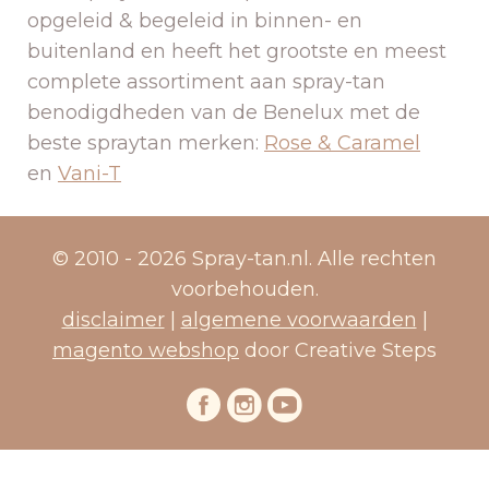
opgeleid & begeleid in binnen- en
buitenland en heeft het grootste en meest
complete assortiment aan spray-tan
benodigdheden van de Benelux met de
beste spraytan merken:
Rose & Caramel
en
Vani-T
© 2010 - 2026 Spray-tan.nl. Alle rechten
voorbehouden.
disclaimer
|
algemene voorwaarden
|
magento webshop
door Creative Steps