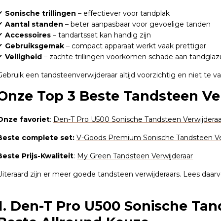
✔
Sonische trillingen
– effectiever voor tandplak
✔
Aantal standen
– beter aanpasbaar voor gevoelige tanden
✔
Accessoires
– tandartsset kan handig zijn
✔
Gebruiksgemak
– compact apparaat werkt vaak prettiger
✔
Veiligheid
– zachte trillingen voorkomen schade aan tandglaz
Gebruik een tandsteenverwijderaar altijd voorzichtig en niet te va
Onze Top 3 Beste Tandsteen Ve
Onze favoriet
:
Den-T Pro U500 Sonische Tandsteen Verwijderaa
Beste complete set:
V-Goods Premium Sonische Tandsteen Ve
Beste Prijs-Kwaliteit
:
My Green Tandsteen Verwijderaar
Uiteraard zijn er meer goede tandsteen verwijderaars. Lees daarv
1. Den-T Pro U500 Sonische Tan