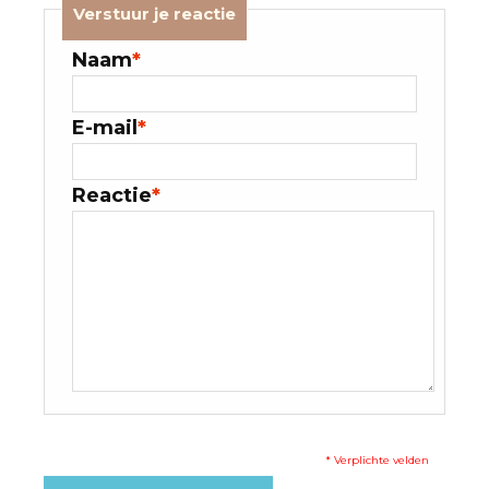
Verstuur je reactie
Naam
*
E-mail
*
Reactie
*
* Verplichte velden