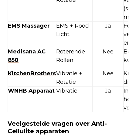
Rotatie
veel
(scr
mas
EMS Massager
EMS + Rood
Ja
Focu
Licht
vetv
en
Medisana AC
Roterende
Nee
Best
850
Rollen
kwal
KitchenBrothers
Vibratie +
Nee
Krac
Rotatie
die
WNHB Apparaat
Vibratie
Ja
Incl
holi
voed
Veelgestelde vragen over Anti-
Cellulite apparaten