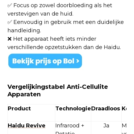
✅ Focus op zowel doorbloeding als het
verstevigen van de huid.
✅ Eenvoudig in gebruik met een duidelijke
handleiding.
❌ Het apparaat heeft iets minder
verschillende opzetstukken dan de Haidu.
Vergelijkingstabel Anti-Cellulite
Apparaten
Product
Technologie
Draadloos
Ken
Haidu Revive
Infrarood +
Ja
Mee