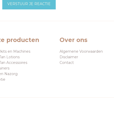
VERSTUUR JE REACTIE
e producten
Over ons
rkits en Machines
Algemene Voorwaarden
Tan Lotions
Disclaimer
Tan Accessoires
Contact
uiners
en Nazorg
tie