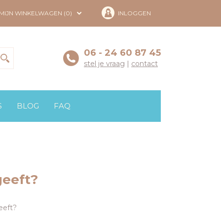
MIJN WINKELWAGEN (0)
INLOGGEN
06 - 24 60 87 45
stel je vraag
|
contact
S
BLOG
FAQ
geeft?
eeft?