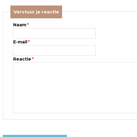
Verstuur je reactie
Naam
*
E-mail
*
Reactie
*