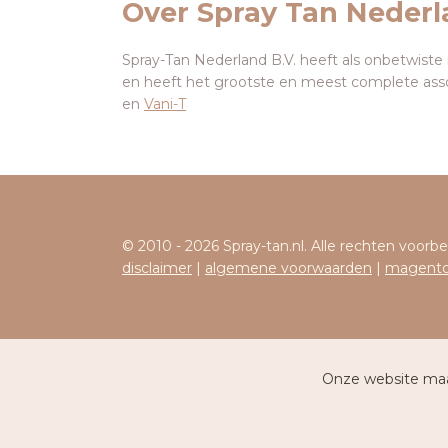
Over Spray Tan Neder
Spray-Tan Nederland B.V. heeft als onbetwiste
en heeft het grootste en meest complete ass
en
Vani-T
© 2010 - 2026 Spray-tan.nl. Alle rechten voor
disclaimer
|
algemene voorwaarden
|
magento
Onze website maak