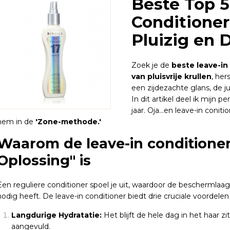
Beste Top 5
Conditioner
Pluizig en 
Zoek je de
beste leave-in
van pluisvrije krullen
, he
een zijdezachte glans, de j
In dit artikel deel ik mijn 
jaar. Oja...en leave-in conit
hem in de
'Zone-methode.'
Waarom de leave-in conditioner
Oplossing" is
Een reguliere conditioner spoel je uit, waardoor de beschermlaag 
nodig heeft. De leave-in conditioner biedt drie cruciale voordelen
Langdurige Hydratatie:
Het blijft de hele dag in het haar 
aangevuld.