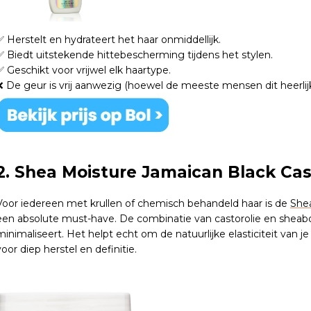
✅ Herstelt en hydrateert het haar onmiddellijk.
✅ Biedt uitstekende hittebescherming tijdens het stylen.
✅ Geschikt voor vrijwel elk haartype.
❌ De geur is vrij aanwezig (hoewel de meeste mensen dit heerlijk
2. Shea Moisture Jamaican Black Cas
Voor iedereen met krullen of chemisch behandeld haar is de
Shea
een absolute must-have. De combinatie van castorolie en sheabo
minimaliseert. Het helpt echt om de natuurlijke elasticiteit van j
voor diep herstel en definitie.