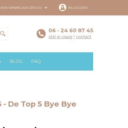
MIJN WINKELWAGEN (0)
INLOGGEN
06 - 24 60 87 45
stel je vraag
|
contact
S
BLOG
FAQ
 - De Top 5 Bye Bye