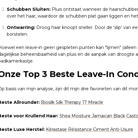
Schubben Sluiten:
Pluis ontstaat wanneer de haarschubben 
over het haar, waardoor de schubben plat gaan liggen en het l
Ontwarring:
Droog haar knoopt sneller. Door de 'slip' van e
borstelen.
Hoewel een leave-in geen gespleten punten kan "lijmen" (alleen d
dagelijkse beheersbaarheid van pluis en de aanpak van droogte a
badkamerkastje.
Onze Top 3 Beste Leave-In Cond
Op basis van mijn analyse, zijn dit mijn drie favorieten van dit m
Beste Allrounder:
Biosilk Silk Therapy 17 Miracle
Beste voor Krullend Haar:
Shea Moisture Jamaican Black Castor
Beste Luxe Herstel:
Kérastase Résistance Ciment Anti-Usure