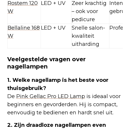
Rostem 120
LED + UV
Zeer krachtig
Intensie
W
– ook voor
gebruik
pedicure
Bellaline 168
LED + UV
Snelle salon-
Profess
W
kwaliteit
uitharding
Veelgestelde vragen over
nagellampen
1. Welke nagellamp is het beste voor
thuisgebruik?
De
Pink Gellac Pro LED Lamp
is ideaal voor
beginners en gevorderden. Hij is compact,
eenvoudig te bedienen en hardt snel uit.
2. Zijn draadloze nagellampen even