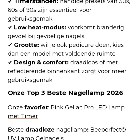
✔
Timerstanden:
handige presets van 30s,
60s of 90s zijn essentieel voor
gebruiksgemak.
✔
Low heat-modus:
voorkomt branderig
gevoel bij gevoelige nagels.
✔
Grootte:
wil je ook pedicure doen, kies
dan een model met voldoende ruimte.
✔
Design & comfort:
draadloos of met
reflecterende binnenkant zorgt voor meer
gebruiksgemak.
Onze Top 3 Beste Nagellamp 2026
Onze
favoriet
:
Pink Gellac Pro LED Lamp
met Timer
Beste
draadloze
nagellamp
:
Beeperfect®
UV Lamp Gelnagels