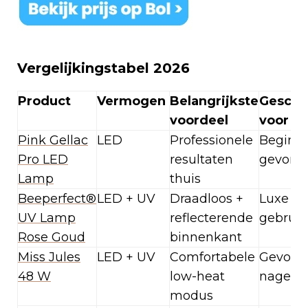
Vergelijkingstabel 2026
Product
Vermogen
Belangrijkste
Geschi
voordeel
voor
Pink Gellac
LED
Professionele
Beginne
Pro LED
resultaten
gevord
Lamp
thuis
Beeperfect®
LED + UV
Draadloos +
Luxe
UV Lamp
reflecterende
gebruik
Rose Goud
binnenkant
Miss Jules
LED + UV
Comfortabele
Gevoeli
48 W
low-heat
nagels
modus