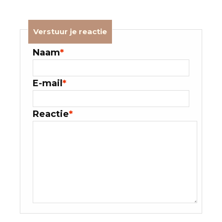
Verstuur je reactie
Naam
*
E-mail
*
Reactie
*