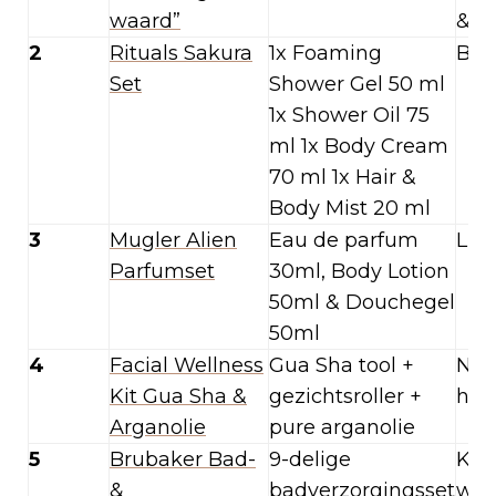
waard”
& g
2
Rituals Sakura
1x Foaming
Blo
Set
Shower Gel 50 ml
1x Shower Oil 75
ml 1x Body Cream
70 ml 1x Hair &
Body Mist 20 ml
3
Mugler Alien
Eau de parfum
Lux
Parfumset
30ml, Body Lotion
50ml & Douchegel
50ml
4
Facial Wellness
Gua Sha tool +
Nat
Kit Gua Sha &
gezichtsroller +
hui
Arganolie
pure arganolie
5
Brubaker Bad-
9-delige
Kru
&
badverzorgingsset
wa