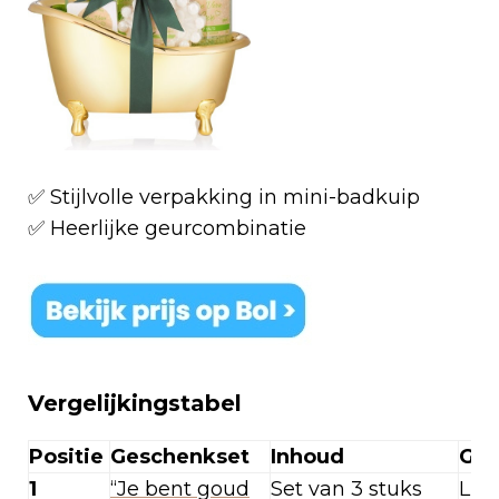
✅ Stijlvolle verpakking in mini-badkuip
✅ Heerlijke geurcombinatie
Vergelijkingstabel
Positie
Geschenkset
Inhoud
Geu
1
“Je bent goud
Set van 3 stuks
Lux