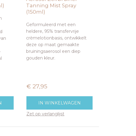
l)
Tanning Mist Spray
(150ml)
n
Geformuleerd met een
heldere, 95% transfervrije
id
crèmelotionbasis, ontwikkelt
van
deze op maat gemaakte
bruiningsaerosol een diep
e
gouden kleur.
l
€ 27,95
N
IN WINKELWAGEN
Zet op verlanglijst