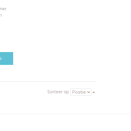
iner
n
N
Sorteer op