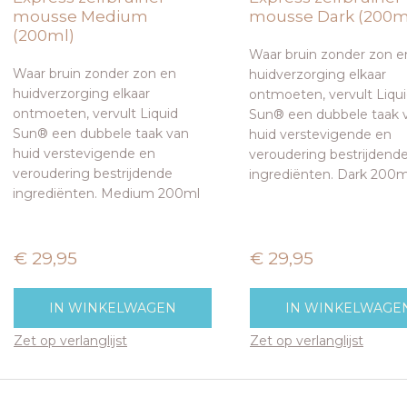
mousse Medium
mousse Dark (200m
(200ml)
Waar bruin zonder zon e
Waar bruin zonder zon en
huidverzorging elkaar
huidverzorging elkaar
ontmoeten, vervult Liqu
ontmoeten, vervult Liquid
Sun® een dubbele taak 
Sun® een dubbele taak van
huid verstevigende en
huid verstevigende en
veroudering bestrijdend
veroudering bestrijdende
ingrediënten. Dark 200m
ingrediënten. Medium 200ml
€ 29,95
€ 29,95
IN WINKELWAGEN
IN WINKELWAGE
Zet op verlanglijst
Zet op verlanglijst