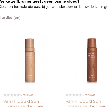
Welke zelfbruiner geeft geen oranje gloed?
Kies een formule die past bij jouw ondertoon en bouw de kleur gel
5 artikel(en)
0 review(s)
0 review(s)
Vani-T Liquid Sun
Vani-T Liquid Sun
Express zelfbruiner
Express zelfbruiner