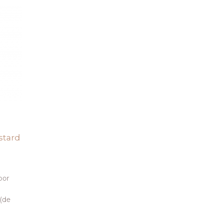
stard
oor
(de