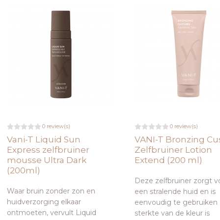
0 review(s)
0 review(s)
Vani-T Liquid Sun
VANI-T Bronzing Cu
Express zelfbruiner
Zelfbruiner Lotion
mousse Ultra Dark
Extend (200 ml)
(200ml)
Deze zelfbruiner zorgt v
Waar bruin zonder zon en
een stralende huid en is
huidverzorging elkaar
eenvoudig te gebruiken 
ontmoeten, vervult Liquid
sterkte van de kleur is