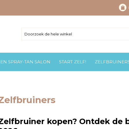
EEN SPRAY-TAN SALON
START ZELF!
ZELFBRUINER
Zelfbruiners
Zelfbruiner kopen? Ontdek de b