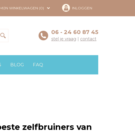
MIJN WINKELWAGEN (0)
INLOGGEN
06 - 24 60 87 45
stel je vraag
|
contact
S
BLOG
FAQ
este zelfbruiners van