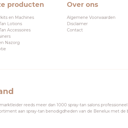
e producten
Over ons
rkits en Machines
Algemene Voorwaarden
Tan Lotions
Disclaimer
Tan Accessoires
Contact
uiners
en Nazorg
tie
land
 marktleider reeds meer dan 1000 spray-tan salons professioneel
ortiment aan spray-tan benodigdheden van de Benelux met de 