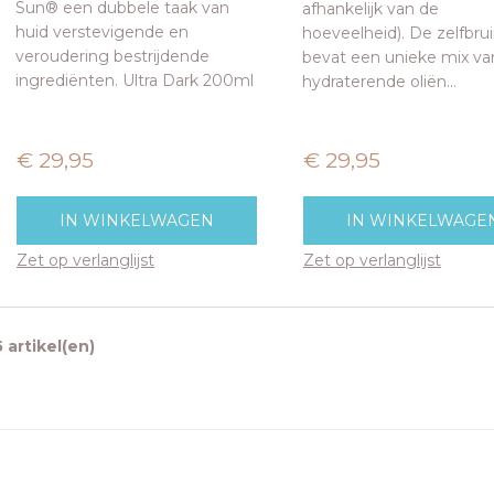
Sun® een dubbele taak van
afhankelijk van de
huid verstevigende en
hoeveelheid). De zelfbru
veroudering bestrijdende
bevat een unieke mix va
ingrediënten. Ultra Dark 200ml
hydraterende oliën...
€ 29,95
€ 29,95
IN WINKELWAGEN
IN WINKELWAGE
Zet op verlanglijst
Zet op verlanglijst
5 artikel(en)